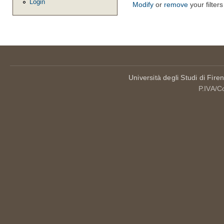
Login
Modify
or
remove
your filters
Università degli Studi di Fire
P.IVA/C